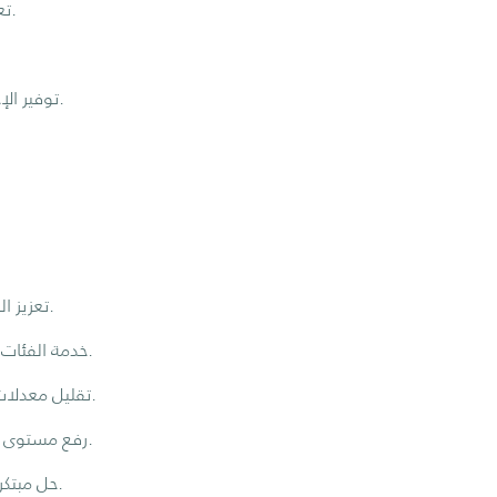
تعزيز الوصول المجاني لخدمات فحص العيون للمجتمعات المحرومة.
توفير الإحالات الطبية والعلاجات اللازمة للحالات التي تتطلب رعاية إضافية.
تعزيز الوصول إلى الرعاية البصرية للمجتمعات المحرومة والمناطق النائية.
خدمة الفئات الأكثر حاجة مثل ذوي الدخل المحدود، كبار السن، وطلاب المدارس.
تقليل معدلات العمى وضعف البصر الناتج عن الإهمال أو التأخر في التشخيص.
رفع مستوى الوعي الصحي المجتمعي حول أهمية فحص العين وطرق الوقاية.
حل مبتكر وميداني متنقل يعالج نقص المرافق الطبية في المناطق البعيدة.