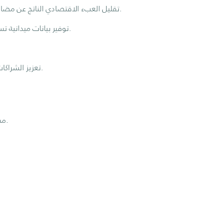
تقليل العبء الاقتصادي الناتج عن مضاعفات أمراض العيون غير المعالجة على الأفراد والمنظومة الصحية.
توفير بيانات ميدانية تساعد في تخطيط برامج الصحة العامة المستقبلية في مجال العيون.
تعزيز الشراكات المجتمعية مع الجهات الصحية، التعليمية، والمؤسسات الداعمة.
مستشفى الملك فيصل التخصصي – المدينة المنورة والمناطق المحيطة.