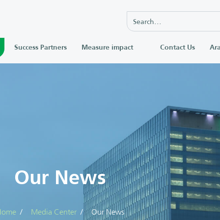
Success Partners
Measure impact
Contact Us
Ara
Our News
Home
Media Center
Our News