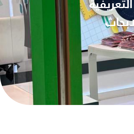
لتعريفية
بحاث