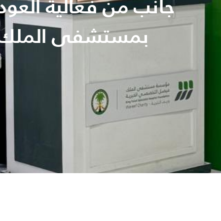
جانب من فعالية العودة
بمستشفى الملك ف