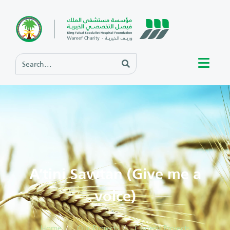
A’tini Sawtan (Give me a
voice)
Home
Our Projects
Current Projects