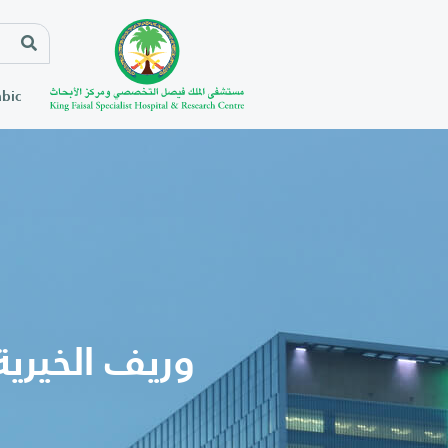
bic
وريف الخيري