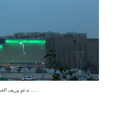
تدعو وريف الخيرية كافة موظفي مستشفى الملك فيصل التخصصي ومركز الأبحاث وعائلاتهم و الراغبين بشكل عام للإشتراك في مسابقة ………