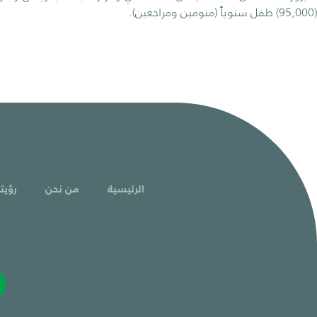
(95,000) طفل سنوياً (منومين ومراجعين).
الرئيسية
من نحن
رؤيتن