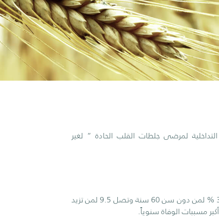
التداخلية لمرضى جلطات القلب الحادة ” لغير
نظراً لنسبة اصابات الازمة القلبية % المرتفعة والتي قدرت عالميا ب 3.8 % لمن دون سن 60 سنة وتصل 9.5 لمن تزيد