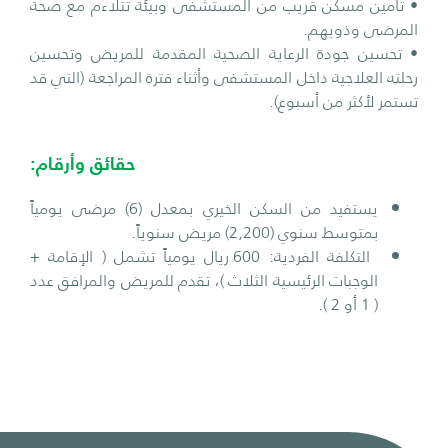
• تأمين مسكن قريب من المستشفى وبيئة تتلاءم مع صحة
المرضى وذويهم.
• تحسين جودة الرعاية الصحية المقدمة للمريض وتحسين
رحلته العلاجية داخل المستشفى وأثناء فترة المراجعة (التي قد
تستمر لأكثر من أسبوع).
حقائق وأرقام:
يستفيد من السكن الخيري بمعدل (6) مرضى يومياً
بمتوسط سنوي (2,200) مريض سنوياً.
التكلفة الفردية: 600 ريال يومياً تشمل ( الإقامة +
الوجبات الرئيسية الثلاث )، تقدم للمريض والمرافق عدد
( 1 أو 2 ).