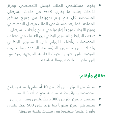
يقوم مستشفى الملك فيصل التخصصي ومركز
الأبحاث بعلاج ما يقارب 23% من حالات السرطان
المشخصة كل عام يتم تحويلها من جميع مناطق
المملكة. كما يعد مستشفى الملك فيصل التخصصي
ومركز الأبحاث مرجعاً إقليميا في علاج وأبحاث السرطان.
ضعف الترابط والتنسيق البحثي بين العلماء في مختلف
التخصصات وأطباء الأورام على المستوى الوطني
وكذلك على مستوى المؤسسة الواحدة مما يفوت
الفرصة على تطوير البحوث العلمية الموجهة وترجمتها
إلى مبادرات علاجية ووقائية نافعة.
حقائق وأرقام:
سيشتمل المركز على أكثر من
10 أقسام
رئيسية وبرامج
متخصصة ومراكز بحثية متقدمة مجهزة بأحدث التقنيات.
سيعمل بالمركز أكثر من
300 باحث
علمي وفني وإداري.
سيساهم المركز سنوياً بما يزيد على
500 بحث
علمي
وأوراق علمية منشورة في مجلات علمية مرموقة.