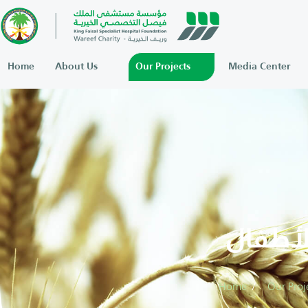
Home
About Us
Our Projects
Media Center
لأطفال
Home
Our Proj