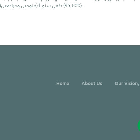
(95,000) طفل سنوياً (منومين ومراجعين).
Home
About Us
Our Vision,