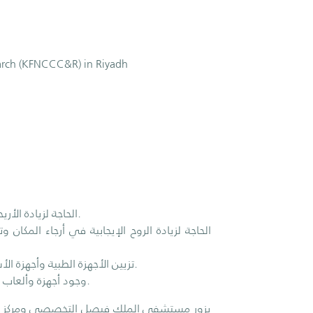
earch (KFNCCC&R) in Riyadh
• الحاجة لزيادة الأريحية للطفل داخل المركز وتهيئة المكان لهم بالطريقة المناسبة لأعمارهم.
• تزيين الأجهزة الطبية وأجهزة الأشعة ووضع الرسوم عليها لتساعد في التقليل من مخاوف الطفل منها.
• وجود أجهزة وألعاب إلكترونية سوف يعزز انتماء الطفل للمركز ويرسم البهجة على وجوههم.