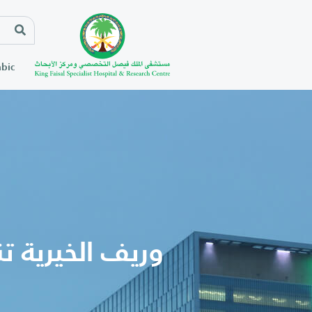
bic
وريف الخيرية ت