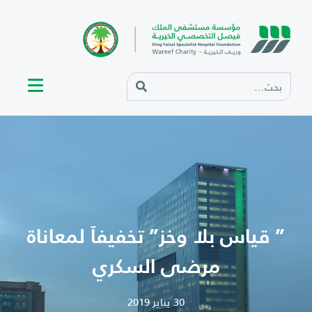
” قياس بلا وخز” تخفيفاَ لمعاناة
مرضى السكري
30 يناير 2019