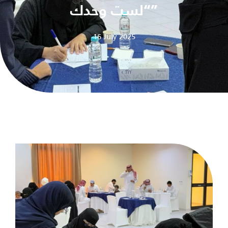
“لست وحدك”
16 July 2025