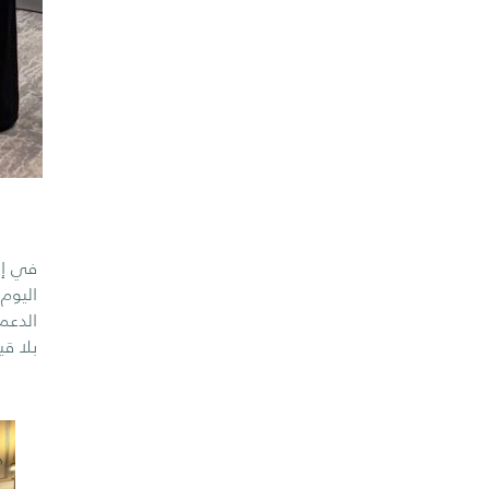
في إط
اليوم
الدعم
بلا قي