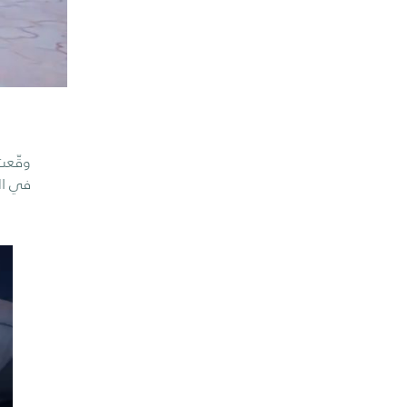
وقّعت
في ال