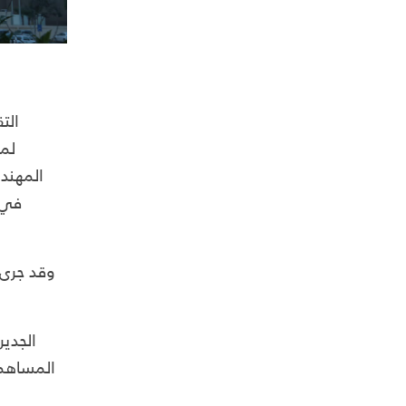
الت
لمش
المهندس
في و
وقد جرى 
الجدي
المساهمي